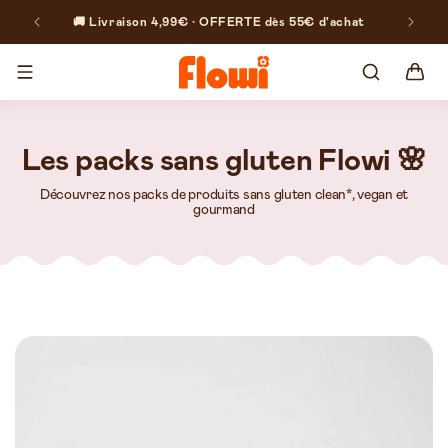
et
passer
🚚 Livraison 4,99€ · OFFERTE dès 55€ d'achat
🎁-5% 
au
contenu
Panier
Les packs sans gluten Flowi 🌸
Découvrez nos packs de produits sans gluten clean*, vegan et
gourmand