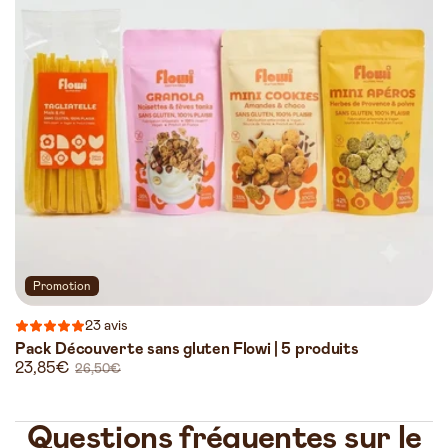
Promotion
23
23 avis
total
Pack Découverte sans gluten Flowi | 5 produits
des
Prix
23,85€
Prix
critiques
26,50€
promotionnel
habituel
Questions fréquentes sur le